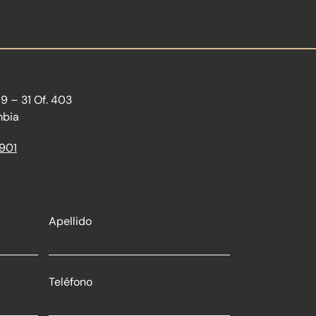
89 – 31 Of. 403
mbia
1901
Apellido
Teléfono