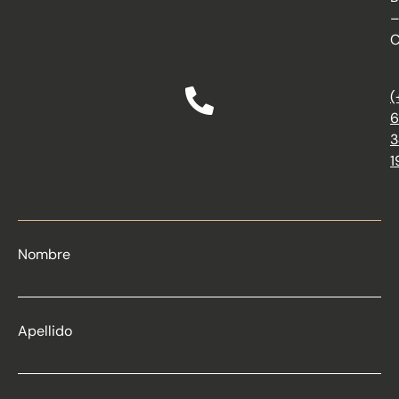
C
(
6
3
1
Nombre
Apellido