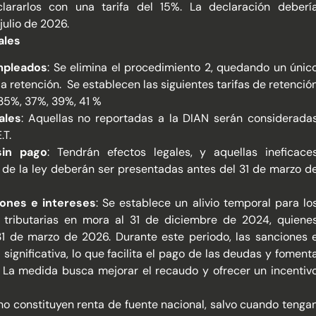
rarlos con una tarifa del 15%. La declaración deberí
julio de 2026.
ales
mpleados
: Se elimina el procedimiento 2, quedando un únic
la retención. Se establecen las siguientes tarifas de retenció
,35%, 37%, 39%, 41 %
ales
: Aquellas no reportadas a la DIAN serán considerada
.T.
sin pago
: Tendrán efectos legales, y aquellas ineficace
 de la ley deberán ser presentadas antes del 31 de marzo d
iones e intereses
: Se establece un alivio temporal para lo
s tributarias en mora al 31 de diciembre de 2024, quiene
31 de marzo de 2026. Durante este periodo, las sanciones 
significativa, lo que facilita el pago de las deudas y foment
. La medida busca mejorar el recaudo y ofrecer un incentiv
 no constituyen renta de fuente nacional, salvo cuando tenga