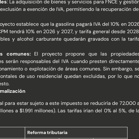
les
: La adquisición de bienes y servicios para FNCE y gestió
 exclusión a exención de IVA, permitiendo la recuperación de
oyecto establece que la gasolina pagará IVA del 10% en 202
ACPM tendrá 10% en 2026 y 2027, y tarifa general desde 2028
bles y alcohol carburante quedarán gravados con la tarif
as comunes:
El proyecto propone que las propiedade
res serán responsables del IVA cuando presten directament
ionamiento o explotación de áreas comunes. Sin embargo, s
ontales de uso residencial quedan excluidas, por lo que n
sto.
rmalización
ral para estar sujeto a este impuesto se reduciría de 72.000 
ones a $1.991 millones). Las tarifas irían del 0% al 5%, de l
Reforma tributaria