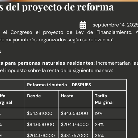
s del proyecto de reforma
septiembre 14, 202
e el Congreso el proyecto de Ley de Financiamiento. 
e mayor interés, organizados según su relevancia:
s
ta para personas naturales residentes
: incrementarían la
el impuesto sobre la renta de la siguiente manera:
Reforma tributaria – DESPUES
ifa
Desde
Hasta
Tarifa
rginal
Marginal
%
$54.281.000
$84.658.000
19%
%
$84.658.000
$204.176.000
29%
%
$204.176.000
$431.757.000
35%