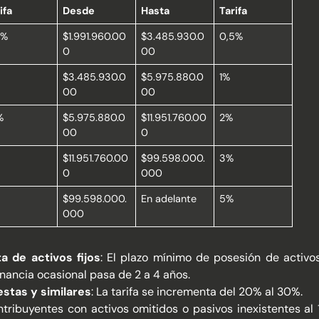
ifa
Desde
Hasta
Tarifa
5%
$1.991.960.00
$3.485.930.0
0,5%
0
00
$3.485.930.0
$5.975.880.0
1%
00
00
%
$5.975.880.0
$11.951.760.00
2%
00
0
$11.951.760.00
$99.598.000.
3%
0
000
$99.598.000.
En adelante
5%
000
 de activos fijos
: El plazo mínimo de posesión de activo
nancia ocasional pasa de 2 a 4 años.
stas y similares
: La tarifa se incrementa del 20% al 30%.
ntribuyentes con activos omitidos o pasivos inexistentes al 