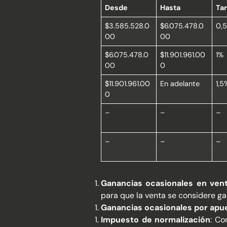
Desde
Hasta
Tar
$3.585.528.0
$6.075.478.0
0,
00
00
$6.075.478.0
$11.901.961.00
1%
00
0
$11.901.961.00
En adelante
1,5
0
–
–
–
–
–
–
Ganancias ocasionales en venta
para que la venta se considere ga
Ganancias ocasionales por apue
Impuesto de normalización
: Co