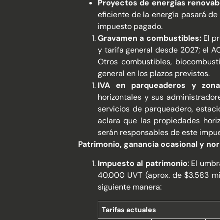
Proyectos de energías renovab
eficiente de la energía pasará de
impuesto pagado.
Gravamen a combustibles:
El pr
y tarifa general desde 2027; el 
Otros combustibles, biocombusti
general en los plazos previstos.
IVA en parqueaderos y zon
horizontales y sus administrado
servicios de parqueadero, estac
aclara que las propiedades horiz
serán responsables de este impue
Patrimonio, ganancia ocasional y no
Impuesto al patrimonio
: El umb
40.000 UVT (aprox. de $3.583 mill
siguiente manera:
Tarifas actuales