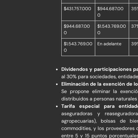
$431.757.000
$944.687.00
35
0
$944.687.00
$1.543.769.00
37
0
0
$1.543.769.00
En adelante
39
0
Dividendos y participaciones p
al 30% para sociedades, entidade
Eliminación de la exención de 
Se propone eliminar la exenci
distribuidos a personas naturales
Tarifa especial para entidad
aseguradoras y reasegurador
agropecuarias), bolsas de bie
commodities, y los proveedores d
entre 5 y 15 puntos porcentuales 