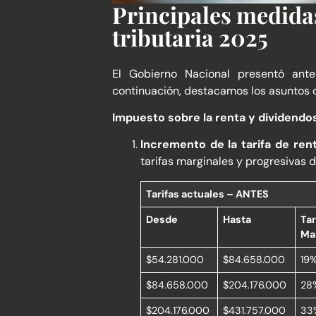
Principales medida
tributaria 2025
El Gobierno Nacional presentó ant
continuación, destacamos los asuntos d
Impuesto sobre la renta y dividendo
Incremento de la tarifa de ren
tarifas marginales y progresivas d
Tarifas actuales – ANTES
Desde
Hasta
Tar
Ma
$54.281.000
$84.658.000
19
$84.658.000
$204.176.000
28
$204.176.000
$431.757.000
33