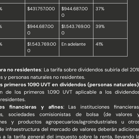
%
$431.757.000
$944.687.00
37%
0
%
$944.687.00
$1.543.769.00
39%
0
0
%
$1.543.769.00
En adelante
41%
0
ara no residentes
: La tarifa sobre dividendos subiría del 20
s y personas naturales no residentes.
los primeros 1090 UVT en dividendos (personas naturales)
ón de los primeros 1.090 UVT aplicable a los dividendo
 residentes.
es financieras y afines
: Las instituciones financieras
as, sociedades comisionistas de bolsa (de valores 
nes y productos agropecuarios/agroindustriales u otro
e infraestructura del mercado de valores deberán adiciona
a la tarifa general del impuesto sobre la renta, llevando l